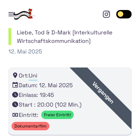
Open mobile menu
Toggle 
Liebe, Tod & D-Mark [Interkulturelle
Wirtschaftskommunikation]
12. Mai 2025
Ort:
Uni
Vergangen
Datum: 12. Mai 2025
Einlass: 19:45
Start : 20:00 (102 Min.)
Eintritt:
Freier Eintritt!
Dokumentarfilm