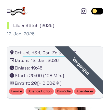
Open mobile menu
Toggle 
Lilo & Stitch (2025)
12. Jan. 2026
Ort:
Uni, HS 1, Carl-Zeiss-Str. 3
Vergangen
Datum: 12. Jan. 2026
Einlass: 19:45
Start : 20:00 (108 Min.)
Eintritt:
2€
(+ 0,50€
)
Familie
Science Fiction
Komödie
Abenteuer